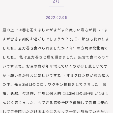
2月
2022.02.06
暦の上では春を迎えましたがまだまだ厳しい寒さが続いてま
すが皆さま如何お過ごしでしょうか？
先日、節分も終わりま
したね。恵方巻き食べられましたか？今年の方角は北北西で
したね。
私は恵方巻きと鰯を頂きました。無言で食べるの辛
いですよね。お豆の数が年々増えていくのが少し悲しいです
が
…
願い事が叶えば嬉しいですね
…
オミクロン株が感染拡大
の中、先日
3
回目のコロナワクチン接種をしてきました。頭
痛、悪寒、倦怠感、発熱と個人的には
3
回目の副作用が
1
番し
んどく感じました。今できる感染予防を徹底して皆様に安心
してご来院いただけるようにスタッフ一同、努めていきたい