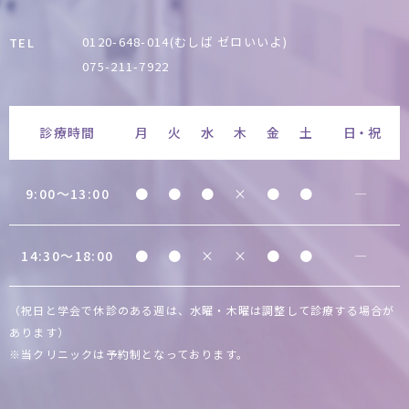
0120-648-014(むしば ゼロいいよ)
TEL
075-211-7922
診療時間
月
火
水
木
金
土
日・祝
9:00〜13:00
●
●
●
×
●
●
―
14:30〜18:00
●
●
×
×
●
●
―
（祝日と学会で休診のある週は、水曜・木曜は調整して診療する場合が
あります）
※当クリニックは予約制となっております。