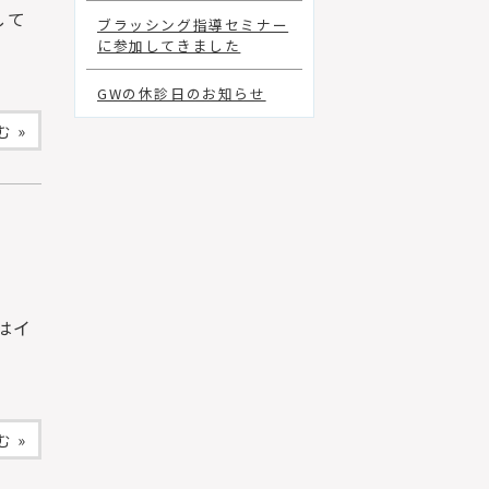
して
ブラッシング指導セミナー
に参加してきました
GWの休診日のお知らせ
 »
はイ
 »