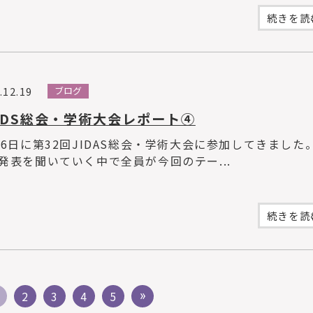
続きを読む
.12.19
ブログ
ADS総会・学術大会レポート④
月6日に第32回JIDAS総会・学術大会に参加してきました。
発表を聞いていく中で全員が今回のテー...
続きを読む
2
3
4
5