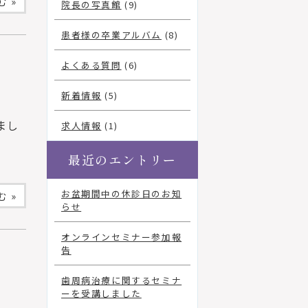
 »
院長の写真館
(9)
患者様の卒業アルバム
(8)
よくある質問
(6)
新着情報
(5)
まし
求人情報
(1)
最近のエントリー
お盆期間中の休診日のお知
 »
らせ
オンラインセミナー参加報
告
歯周病治療に関するセミナ
ーを受講しました