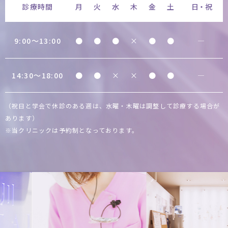
診療時間
月
火
水
木
金
土
日・祝
9:00〜13:00
●
●
●
×
●
●
―
14:30〜18:00
●
●
×
×
●
●
―
（祝日と学会で休診のある週は、水曜・木曜は調整して診療する場合が
あります）
※当クリニックは予約制となっております。
Previous
Next