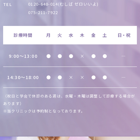
0120-648-014(むしば ゼロいいよ)
TEL
075-211-7922
診療時間
月
火
水
木
金
土
日・祝
9:00〜13:00
●
●
●
×
●
●
―
14:30〜18:00
●
●
×
×
●
●
―
（祝日と学会で休診のある週は、水曜・木曜は調整して診療する場合が
あります）
※当クリニックは予約制となっております。