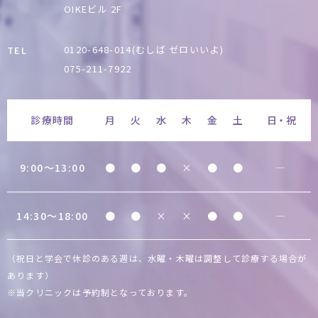
OIKEビル 2F
0120-648-014(むしば ゼロいいよ)
TEL
075-211-7922
診療時間
月
火
水
木
金
土
日・祝
9:00〜13:00
●
●
●
×
●
●
―
14:30〜18:00
●
●
×
×
●
●
―
（祝日と学会で休診のある週は、水曜・木曜は調整して診療する場合が
あります）
※当クリニックは予約制となっております。