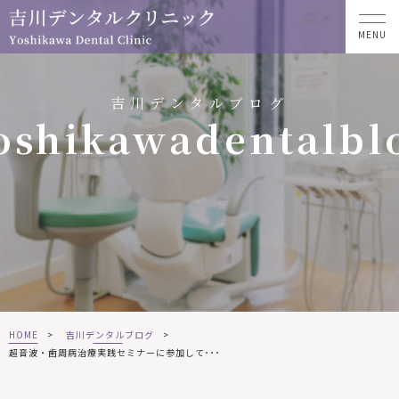
MENU
吉川デンタルブログ
oshikawadentalbl
HOME
>
吉川デンタルブログ
>
超音波・歯周病治療実践セミナーに参加して･･･