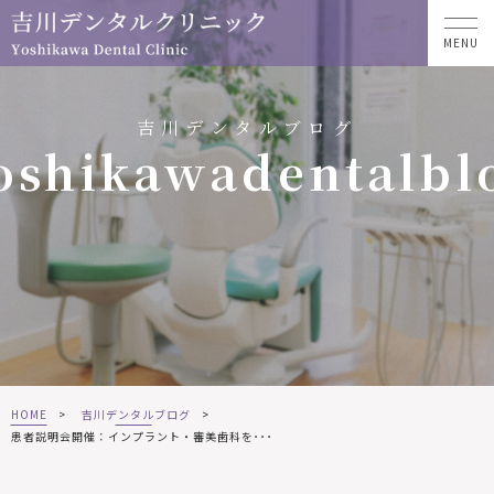
MENU
吉川デンタルブログ
oshikawadentalbl
HOME
>
吉川デンタルブログ
>
患者説明会開催：インプラント・審美歯科を･･･