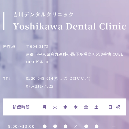
〒604-8172
所在地
京都市中京区烏丸通姉小路下ル場之町599番地
CUBE
OIKEビル 2F
0120-648-014(むしば ゼロいいよ)
TEL
075-211-7922
診療時間
月
火
水
木
金
土
日・祝
9:00〜13:00
●
●
●
×
●
●
―