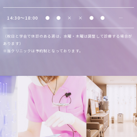
14:30〜18:00
●
●
×
×
●
●
―
（祝日と学会で休診のある週は、水曜・木曜は調整して診療する場合が
あります）
※当クリニックは予約制となっております。
Previous
Next