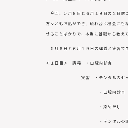
今回、５月８日と６月１９日の２日間に
方々ともお話ができ、触れ合う機会にも
せることばかりで、本当に基礎から教え
５月８日と６月１９日の講義と実習で学
＜１日目＞ 講義 ・口腔内診査
実習 ・デンタルのセッテ
・口腔内診査
・染めだし
・デンタルの読