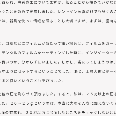
を得られ、患者さまについてまずは、知ることから始めていかな
いうことを改めて実感しました。レントゲン写真だけでも多くの
では、器具を使って情報を得ることも大切ですが、まずは、歯肉
、口蓋などにフィルムが当たって痛い場合は、フィルムをガー
、デンタルのフィルムをセッティングした時に、インジゲーター
ら良いのか、分からずにいました。しかし、当たってしまうのは
正中よりにセットするということでした。あと、上顎犬歯と第一
すると良いということも学びました。
位の圧を測らせて頂きました。すると、私は、２５ｇ以上の圧
した。２０～２５ｇというのは、本当に力をそんなに加えないぐ
出血の有無も、３０秒以内に出血したところをチェックしないと